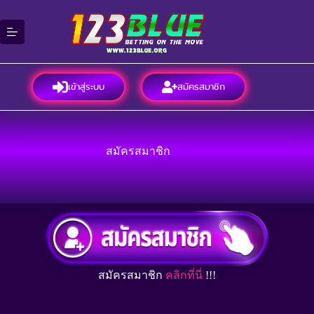
Skip
to
content
เข้าสู่ระบบ
สมัครสมาชิก
สมัครสมาชิก
สมัครสมาชิก
คลิกที่นี่
!!!